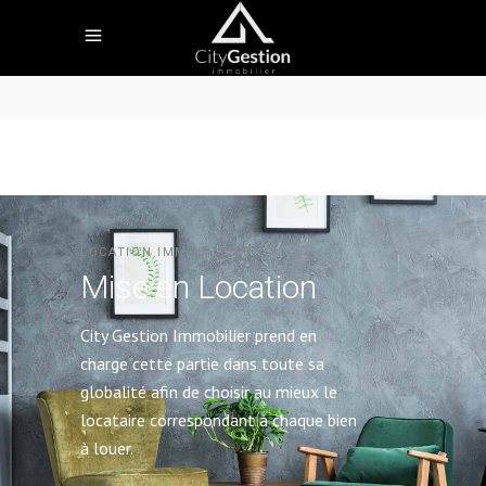
LOCATION IMMOBILIÈRE
Mise en Location
City Gestion Immobilier prend en
charge cette partie dans toute sa
globalité afin de choisir au mieux le
locataire correspondant à chaque bien
à louer.