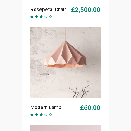
AJOUTER AU PANIER
£
2,500.00
Rosepetal Chair
Note
2.54
sur
5
AJOUTER AU PANIER
£
60.00
Modern Lamp
Note
2.63
sur
5