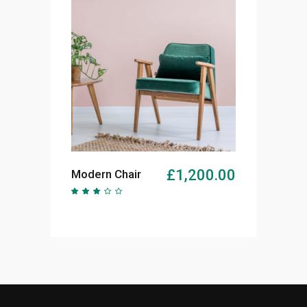
AJOUTER AU PANIER
£
1,200.00
Modern Chair
Note
2.70
sur
5