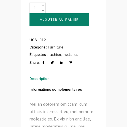
Quantity
AJOUTER AU PANIER
UGS :
012
Catégorie :
Furniture
Étiquettes :
fashion
,
mettalics
Share:
Description
Informations complémentaires
Mei an dolorem omittam, cum
officiis interesset eu, mel nemore
molestie ex. Ex vix nibh ancillae,
latine moderatius cu mei, mei