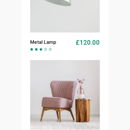
AJOUTER AU PANIER
£
120.00
Metal Lamp
Note
2.62
sur
5