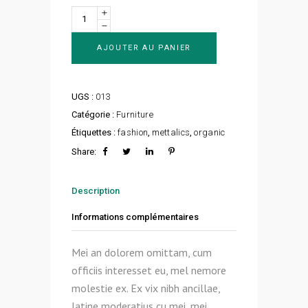
Quantity
AJOUTER AU PANIER
UGS :
013
Catégorie :
Furniture
Étiquettes :
fashion
,
mettalics
,
organic
Share:
Description
Informations complémentaires
Mei an dolorem omittam, cum
officiis interesset eu, mel nemore
molestie ex. Ex vix nibh ancillae,
latine moderatius cu mei, mei