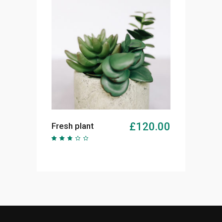
AJOUTER AU PANIER
£
120.00
Fresh plant
Note
2.51
sur
5