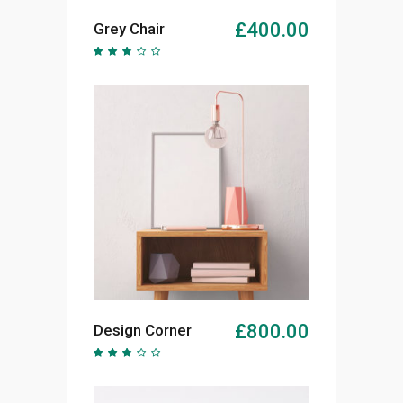
AJOUTER AU PANIER
£
400.00
Grey Chair
Note
2.49
sur
5
AJOUTER AU PANIER
£
800.00
Design Corner
Note
2.50
sur
5