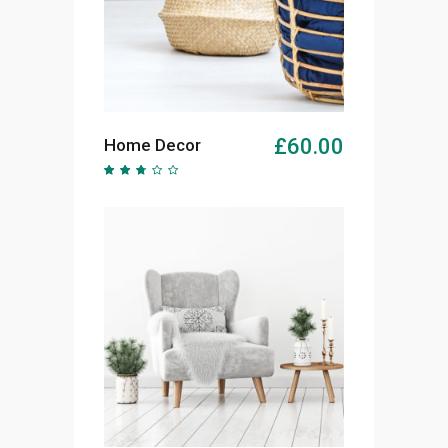
AJOUTER AU PANIER
£
60.00
Home Decor
Note
2.51
sur
5