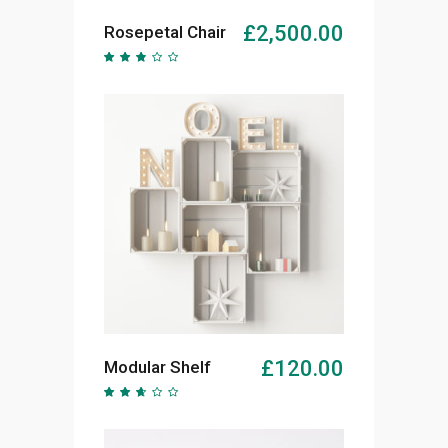
AJOUTER AU PANIER
£
2,500.00
Rosepetal Chair
Note
2.54
sur
5
AJOUTER AU PANIER
£
120.00
Modular Shelf
Note
2.42
sur
5