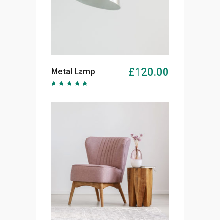
AJOUTER AU PANIER
£
120.00
Metal Lamp
Note
5.00
sur 5