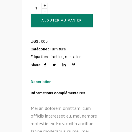
Quantity
AJOUTER AU PANIER
UGS :
005
Catégorie :
Furniture
Étiquettes :
fashion
,
mettalics
Share:
Description
Informations complémentaires
Mei an dolorem omittam, cum
officiis interesset eu, mel nemore
molestie ex. Ex vix nibh ancillae,
latine moderatius cu mei, mei