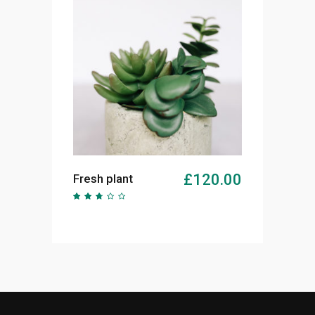
AJOUTER AU PANIER
£
120.00
Fresh plant
Note
2.51
sur
5